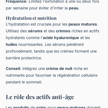
Fréquence
: Limitez l'exfoliation à une ou deux fois
par semaine pour éviter d'irriter la
peau
.
Hydratation et nutrition
L'hydratation est cruciale pour les
peaux matures
.
Utilisez des
sérums
et des
crèmes
riches en actifs
hydratants comme l'
acide hyaluronique
et les
huiles
nourrissantes. Les sérums pénètrent
profondément, tandis que les crèmes forment une
barrière protectrice.
Conseil
: Intégrez une
crème de nuit
riche en
nutriments pour favoriser la régénération cellulaire
pendant le sommeil.
Le rôle des actifs anti-âge
Les
produits
de
soins
pour
peaux matures
doivent